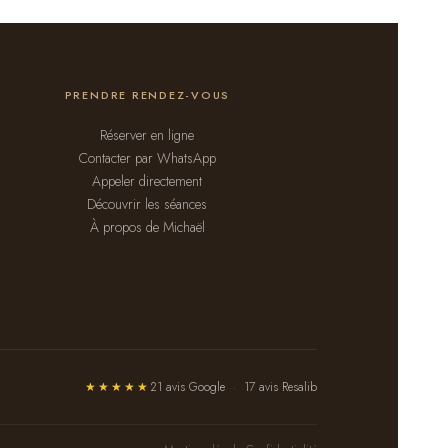
PRENDRE RENDEZ-VOUS
Réserver en ligne
Contacter par WhatsApp
Appeler directement
Découvrir les séances
À propos de Michaël
★★★★★
21 avis Google
·
17 avis Resalib