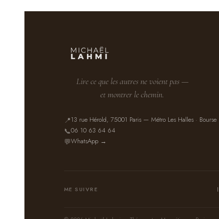
Lire ce que les autres ne voient pas —
et montrer le chemin.
13 rue Hérold, 75001 Paris — Métro Les Halles · Bourse
📍
06 10 63 64 64
📞
WhatsApp →
💬
ME SUIVRE