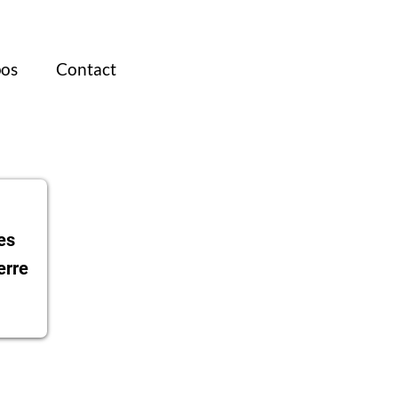
pos
Contact
es
erre