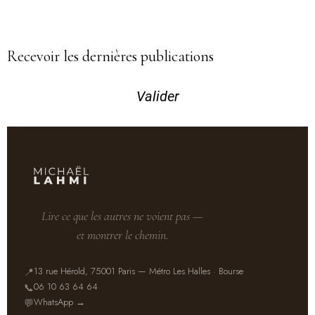
Recevoir les dernières publications
Valider
Lire ce que les autres ne voient pas —
et montrer le chemin.
13 rue Hérold, 75001 Paris — Métro Les Halles · Bourse
📍
06 10 63 64 64
📞
WhatsApp →
💬