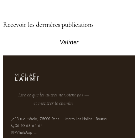
Recevoir les dernières publications
Valider
Lire ce que les autres ne voient pas —
et montrer le chemin.
13 rue Hérold, 75001 Paris — Métro Les Halles · Bourse
📍
06 10 63 64 64
📞
WhatsApp →
💬