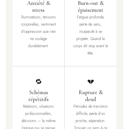
Anxiété &
Burn-out &
stress
épuisement
Ruminations, tensions
Fatigue profonde,
corporelles, sentiment
perte de sens,
d’oppression que rien
incapacité à se
ne soulage
projeter. Quand le
durablement.
corps dit stop avant la
tête.
🔁
💔
Schémas
Rupture &
répétitifs
deuil
Relations, situations
Périodes de transition
professionnelles,
difficile, perte d’un
décisions — la même
proche, séparation.
logique qui se rejoue
Trouver un sens à ce