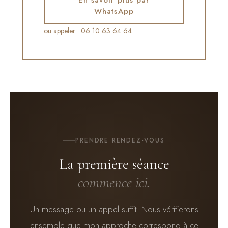
WhatsApp
ou appeler : 06 10 63 64 64
PRENDRE RENDEZ-VOUS
La première séance
commence ici.
Un message ou un appel suffit. Nous vérifierons
ensemble que mon approche correspond à ce