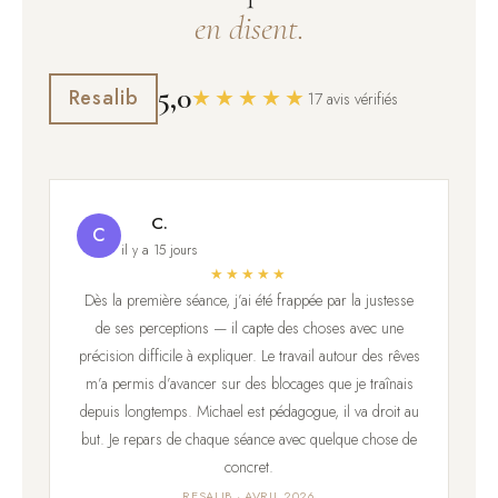
en disent.
5,0
★★★★★
Resalib
17 avis vérifiés
C.
C
il y a 15 jours
★★★★★
Dès la première séance, j’ai été frappée par la justesse
de ses perceptions — il capte des choses avec une
précision difficile à expliquer. Le travail autour des rêves
m’a permis d’avancer sur des blocages que je traînais
depuis longtemps. Michael est pédagogue, il va droit au
but. Je repars de chaque séance avec quelque chose de
concret.
RESALIB · AVRIL 2026