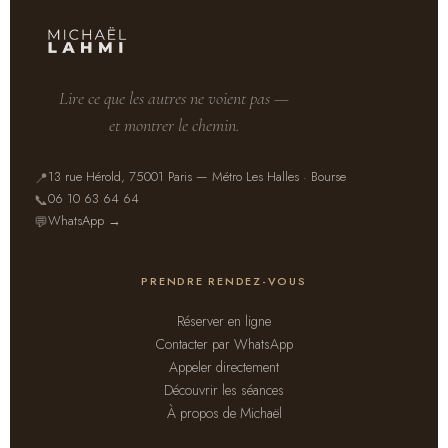
Lire ce que les autres ne voient pas —
et montrer le chemin.
Michaël Lahmi
13 rue Hérold, 75001 Paris — Métro Les Halles · Bourse
📍
Thérapeute · Magnétiseur · Paris
06 10 63 64 64
📞
WhatsApp →
💬
PRENDRE RENDEZ-VOUS
Prendre rendez-vous — séance
📅
individuelle
Réserver en ligne
Contacter par WhatsApp
En savoir plus sur
🗓️
Appeler directement
l’accompagnement 3 mois
Découvrir les séances
À propos de Michaël
Une question avant de
💬
commencer