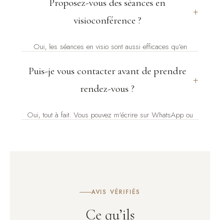
Proposez-vous des séances en
ajoute. Beaucoup de personnes me consultent en parallèle
+
d’un suivi psychologique, médical ou psychiatrique.
visioconférence ?
Oui, les séances en visio sont aussi efficaces qu’en
présentiel. Elles se déroulent exactement de la même
Puis-je vous contacter avant de prendre
manière, pour le même tarif.
+
rendez-vous ?
Oui, tout à fait. Vous pouvez m’écrire sur WhatsApp ou
m’appeler pour préciser votre contexte et voir si mon
approche correspond à ce que vous cherchez. Je réponds
généralement rapidement.
AVIS VÉRIFIÉS
Ce qu’ils