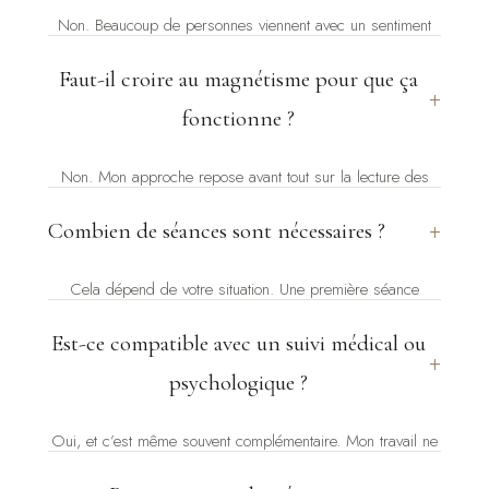
Non. Beaucoup de personnes viennent avec un sentiment
vague — quelque chose ne va pas, sans savoir exactement
Faut-il croire au magnétisme pour que ça
quoi. C’est souvent suffisant pour commencer. La séance
+
aide à mettre des mots sur ce qui se joue.
fonctionne ?
Non. Mon approche repose avant tout sur la lecture des
schémas et un travail de compréhension fin. Le magnétisme
+
Combien de séances sont nécessaires ?
est un outil parmi d’autres — il intervient en renfort, pas
comme condition nécessaire. Les personnes les plus
Cela dépend de votre situation. Une première séance
sceptiques obtiennent parfois les résultats les plus
apporte souvent un éclairage immédiat. Pour un travail en
concrets.
Est-ce compatible avec un suivi médical ou
profondeur sur des schémas ancrés, un accompagnement
+
sur 3 mois (une séance par semaine) est recommandé.
psychologique ?
Oui, et c’est même souvent complémentaire. Mon travail ne
remplace pas un suivi médical ou thérapeutique — il s’y