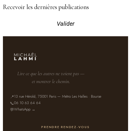
Recevoir les dernières publications
Valider
Lire ce que les autres ne voient pas —
et montrer le chemin.
13 rue Hérold, 75001 Paris — Métro Les Halles · Bourse
📍
06 10 63 64 64
📞
WhatsApp →
💬
PRENDRE RENDEZ-VOUS